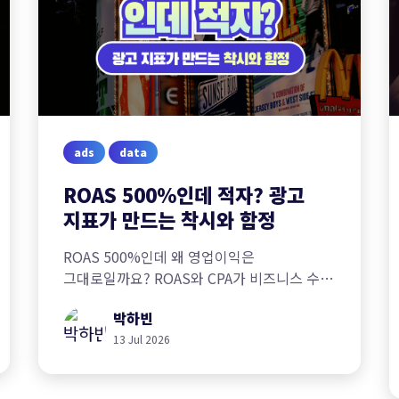
ads
data
ROAS 500%인데 적자? 광고
지표가 만드는 착시와 함정
ROAS 500%인데 왜 영업이익은
그대로일까요? ROAS와 CPA가 비즈니스 수익
구조를 담지 못하는 구조적 한계와 전환 수집
박하빈
시점이 만드는 왜곡, 그리고 광고 지표를
제대로 읽는 4가지 체크포인트를
13 Jul 2026
정리했습니다.