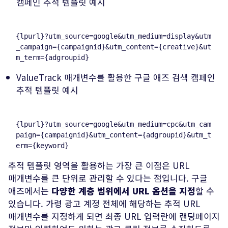
캠페인 추적 템플릿 예시
{lpurl}
?
utm_source
=
google
&
utm_medium
=
display
&
utm
_campaign
=
{campaignid}&utm_content={creative}&ut
ValueTrack 매개변수를 활용한 구글 애즈 검색 캠페인
추적 템플릿 예시
{lpurl}
?
utm_source
=
google
&
utm_medium
=
cpc
&
utm_cam
paign
=
{campaignid}&utm_content={adgroupid}&utm_t
추적 템플릿 영역을 활용하는 가장 큰 이점은 URL
매개변수를 큰 단위로 관리할 수 있다는 점입니다. 구글
애즈에서는
다양한 계층 범위에서 URL 옵션을 지정
할 수
있습니다. 가령 광고 계정 전체에 해당하는 추적 URL
매개변수를 지정하게 되면 최종 URL 입력란에 랜딩페이지