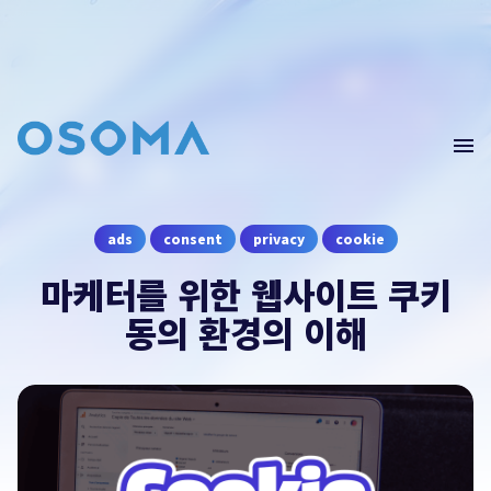
Home
Blog
GA4(Data)
문의
남기기
ads
consent
privacy
cookie
Edu
마케터를 위한 웹사이트 쿠키
Webinar
오픈소스마케팅의 컨설팅이 필요하시다면 문의를
동의 환경의 이해
남겨주세요.
컨설팅 문의
contact@osoma.kr
서비스 소개서 보기