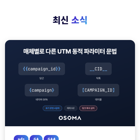
최신
소식
ads
GA
GA4