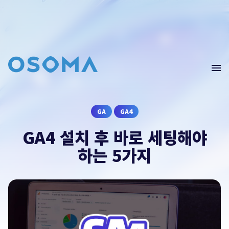
Home
Blog
GA4(Data)
문의
남기기
GA
GA4
Edu
GA4 설치 후 바로 세팅해야
Webinar
오픈소스마케팅의 컨설팅이 필요하시다면 문의를
하는 5가지
남겨주세요.
컨설팅 문의
contact@osoma.kr
서비스 소개서 보기