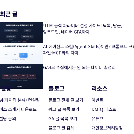
최근 글
UTM 동적 파라미터 설정 가이드: 틱톡, 당근,
링크드인, 네이버 GFA까지
AI 에이전트 스킬(Agent Skills)이란? 프롬프트·규
파일·MCP와의 차이
GA4로 수집해서는 안 되는 데이터 총정리
컨설팅
블로그
리소스
A4(데이터 분석) 컨설팅
블로그 전체 글 보기
이벤트
비스 소개서 다운로드
광고 글 목록 보기
DMIQ 테스트
설팅 문의
GA 글 목록 보기
유튜브
블로그 글 검색
개인정보처리방침