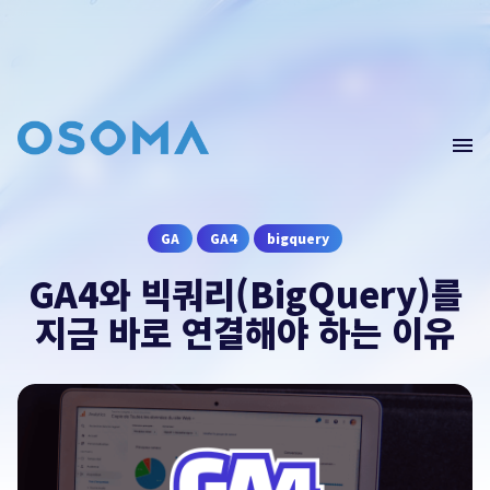
Home
Blog
GA4(Data)
문의
남기기
GA
GA4
bigquery
Edu
GA4와 빅쿼리(BigQuery)를
Webinar
오픈소스마케팅의 컨설팅이 필요하시다면 문의를
지금 바로 연결해야 하는 이유
남겨주세요.
컨설팅 문의
contact@osoma.kr
서비스 소개서 보기