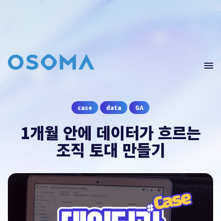
Home
Blog
GA4(Data)
문의
남기기
case
data
GA
Edu
1개월 안에 데이터가 흐르는
Webinar
오픈소스마케팅의 컨설팅이 필요하시다면 문의를
조직 토대 만들기
남겨주세요.
컨설팅 문의
contact@osoma.kr
서비스 소개서 보기