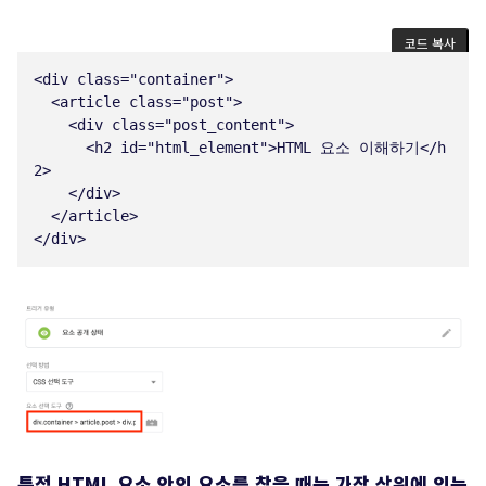
코드 복사
<
div
class
=
"
container
"
>
<
article
class
=
"
post
"
>
<
div
class
=
"
post_content
"
>
<
h2
id
=
"
html_element
"
>
HTML 요소 이해하기
</
h
2
>
</
div
>
</
article
>
</
div
>
특정 HTML 요소 안의 요소를 찾을 때는 가장 상위에 있는