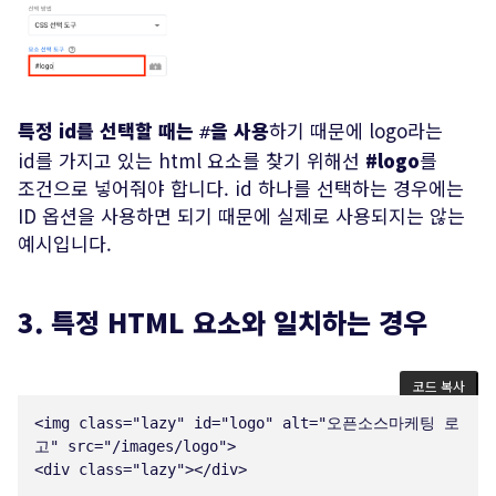
특정 id를 선택할 때는
을 사용
하기 때문에 logo라는
#
id를 가지고 있는 html 요소를 찾기 위해선
#logo
를
조건으로 넣어줘야 합니다. id 하나를 선택하는 경우에는
ID 옵션을 사용하면 되기 때문에 실제로 사용되지는 않는
예시입니다.
3. 특정 HTML 요소와 일치하는 경우
코드 복사
<
img
class
=
"
lazy
"
id
=
"
logo
"
alt
=
"
오픈소스마케팅 로
고
"
src
=
"
/images/logo
"
>
<
div
class
=
"
lazy
"
>
</
div
>