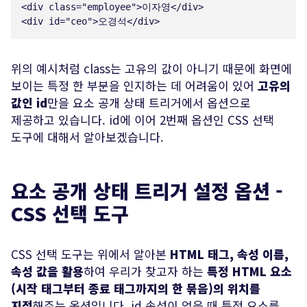
<
div
class
=
"
employee
"
>
이자영
</
div
>
<
div
id
=
"
ceo
"
>
오경석
</
div
>
위의 예시처럼 class는 고유의 값이 아니기 때문에 화면에
보이는 특정 한 부분을 인지하는 데 어려움이 있어
고유의
값인 id
만을 요소 공개 상태 트리거에서 옵션으로
제공하고 있습니다. id에 이어 2번째 옵션인 CSS 선택
도구에 대해서 알아보겠습니다.
요소 공개 상태 트리거 설정 옵션 -
CSS 선택 도구
CSS 선택 도구는 위에서 알아본
HTML 태그, 속성 이름,
속성 값을 활용
하여 우리가 찾고자 하는
특정 HTML 요소
(시작 태그부터 종료 태그까지의 한 묶음)의 위치를
지정
해주는 옵션입니다. id 속성이 없을 때 특정 요소를