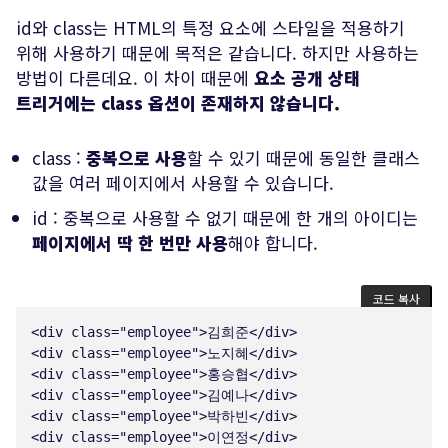
id와 class는 HTML의 특정 요소에 스타일을 적용하기
위해 사용하기 때문에 목적은 같습니다. 하지만 사용하는
방법이 다른데요. 이 차이 때문에
요소 공개 상태
트리거에는 class 옵션이 존재하지 않습니다.
class :
중복으로 사용
할 수 있기 때문에 동일한 클래스
값을 여러 페이지에서 사용할 수 있습니다.
id : 중복으로 사용할 수 없기 때문에 한 개의 아이디는
페이지에서 딱 한 번만 사용
해야 합니다.
코드 복사
<
div
class
=
"
employee
"
>
김희준
</
div
>
<
div
class
=
"
employee
"
>
노지혜
</
div
>
<
div
class
=
"
employee
"
>
홍승협
</
div
>
<
div
class
=
"
employee
"
>
김예나
</
div
>
<
div
class
=
"
employee
"
>
박하빈
</
div
>
<
div
class
=
"
employee
"
>
이연정
</
div
>